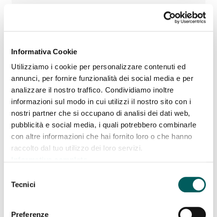
PEGNO
SERVIZI VARI
Informativa Cookie
SERVIZI VARI
Utilizziamo i cookie per personalizzare contenuti ed
SERVIZI DI INCASSO
annunci, per fornire funzionalità dei social media e per
analizzare il nostro traffico. Condividiamo inoltre
PRODOTTI DI TERZI
informazioni sul modo in cui utilizzi il nostro sito con i
nostri partner che si occupano di analisi dei dati web,
ESERCENTI NEXI
pubblicità e social media, i quali potrebbero combinarle
ESERCENTI AMERICAN EXPRESS
con altre informazioni che hai fornito loro o che hanno
raccolto dal tuo utilizzo dei loro servizi.
VIACARD
Informativa completa
Selezione
Tecnici
del
Guide
consenso
Preferenze