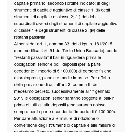
capitale primario, secondo l´ordine indicato: (i) degli
strumenti di capitale aggiuntivo di classe 1; (ii) degli
strumenti di capitale di classe 2; (iii) dei debiti
subordinati diversi dagli strumenti di capitale aggiuntivo
di classe 1 e degli strumenti di classe 2; (iv) delle
restanti passività.
Ai sensi dell´art. 1, comma 33, del d.lgs. n. 181/2015
(che modifica l´art. 91 del Testo Unico Bancario), per le
"restanti passività" il bail-in riguarderà prima le
obbligazioni senior e poi i depositi (per la parte
eccedente l'importo di € 100.000) di persone fisiche,
microimprese, piccole e medie imprese. Per effetto
della previsione di cui all´art. 3, comma 9, del
medesimo decreto, successivamente al 1° gennaio
2019 le obbligazioni senior saranno soggette al bail-in
prima di tutti gli altri depositi (che saranno coinvolti
sempre per la parte eccedente l´importo di € 100.000).
Per dare attuazione alle misure di riduzione o
conversione degli strumenti di capitale e alle misure di