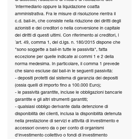
´intermediario oppure la liquidazione coatta
amministrativa. Fra le misure di risoluzione rientra il
c.d. bail-in, che consiste nella riduzione dei diritti degli
azionisti e dei creditori o nella conversione in capitale
dei diritti di questi ultimi. Con riferimento ai creditori, l
´art. 49, comma 1, del d.lgs. n. 180/2015 dispone che
"sono soggette a bail-in tutte le passività", fatta
eccezione per quelle indicate ai commi 1 e 2 della
norma medesima. In particolare, il comma 1 prevede
che siano escluse dal bail-in le seguenti passività:
- depositi protetti dal sistema di garanzia dei depositi
(ossia quelli di importo fino a 100.000 Euro);
- le passività garantite, incluse le obbligazioni bancarie
garantite e gli altri strumenti garantiti;
- qualsiasi obbligo derivante dalla detenzione di
disponibilità dei clienti, inclusa la disponibilità detenuta
nella prestazione di servizi e attività di investimento e
accessori ovvero da o per conto di organismi
d'investimento collettivo o fondi di investimento