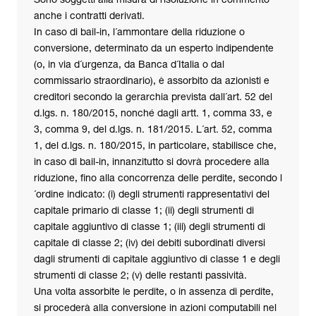
Sono soggetti alla misura di risoluzione in commento
anche i contratti derivati.
In caso di bail-in, l´ammontare della riduzione o
conversione, determinato da un esperto indipendente
(o, in via d´urgenza, da Banca d´Italia o dal
commissario straordinario), è assorbito da azionisti e
creditori secondo la gerarchia prevista dall´art. 52 del
d.lgs. n. 180/2015, nonché dagli artt. 1, comma 33, e
3, comma 9, del d.lgs. n. 181/2015. L´art. 52, comma
1, del d.lgs. n. 180/2015, in particolare, stabilisce che,
in caso di bail-in, innanzitutto si dovrà procedere alla
riduzione, fino alla concorrenza delle perdite, secondo l
´ordine indicato: (i) degli strumenti rappresentativi del
capitale primario di classe 1; (ii) degli strumenti di
capitale aggiuntivo di classe 1; (iii) degli strumenti di
capitale di classe 2; (iv) dei debiti subordinati diversi
dagli strumenti di capitale aggiuntivo di classe 1 e degli
strumenti di classe 2; (v) delle restanti passività.
Una volta assorbite le perdite, o in assenza di perdite,
si procederà alla conversione in azioni computabili nel