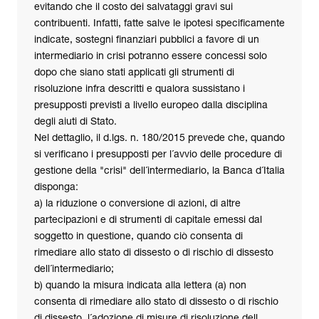
evitando che il costo dei salvataggi gravi sui
contribuenti. Infatti, fatte salve le ipotesi specificamente
indicate, sostegni finanziari pubblici a favore di un
intermediario in crisi potranno essere concessi solo
dopo che siano stati applicati gli strumenti di
risoluzione infra descritti e qualora sussistano i
presupposti previsti a livello europeo dalla disciplina
degli aiuti di Stato.
Nel dettaglio, il d.lgs. n. 180/2015 prevede che, quando
si verificano i presupposti per l´avvio delle procedure di
gestione della "crisi" dell´intermediario, la Banca d´Italia
disponga:
a) la riduzione o conversione di azioni, di altre
partecipazioni e di strumenti di capitale emessi dal
soggetto in questione, quando ciò consenta di
rimediare allo stato di dissesto o di rischio di dissesto
dell´intermediario;
b) quando la misura indicata alla lettera (a) non
consenta di rimediare allo stato di dissesto o di rischio
di dissesto, l´adozione di misure di risoluzione dell