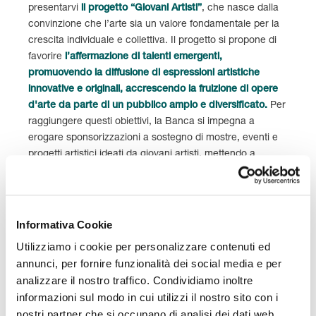
presentarvi
il progetto “Giovani Artisti”
, che nasce dalla
convinzione che l’arte sia un valore fondamentale per la
crescita individuale e collettiva. Il progetto si propone di
favorire
l’affermazione di talenti emergenti,
promuovendo la diffusione di espressioni artistiche
innovative e originali, accrescendo la fruizione di opere
d'arte da parte di un pubblico ampio e diversificato.
Per
raggiungere questi obiettivi, la Banca si impegna a
erogare sponsorizzazioni a sostegno di mostre, eventi e
progetti artistici ideati da giovani artisti, mettendo a
disposizione spazi espositivi per le loro opere e
promuovendo le iniziative artistiche sui propri canali di
comunicazione.
La Banca è fermamente convinta che il
sostegno alla cultura e alle nuove generazioni di artisti
Informativa Cookie
rappresenti un investimento prezioso per il futuro della
Utilizziamo i cookie per personalizzare contenuti ed
società.
annunci, per fornire funzionalità dei social media e per
analizzare il nostro traffico. Condividiamo inoltre
Siamo consapevoli che affrontare sfide complesse come
informazioni sul modo in cui utilizzi il nostro sito con i
il cambiamento climatico, l'iniquità sociale e la perdita di
nostri partner che si occupano di analisi dei dati web,