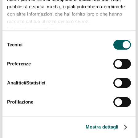
biodiversità richieda uno sforzo collettivo e continuo.
Ci
pubblicità e social media, i quali potrebbero combinarle
impegniamo a lavorare con determinazione e
con altre informazioni che hai fornito loro o che hanno
trasparenza per contribuire a costruire un futuro migliore
raccolto dal tuo utilizzo dei loro servizi.
per tutti.
Informativa completa
Vi invitiamo a seguirci in questo viaggio verso la
Selezione
sostenibilità e a partecipare attivamente alle iniziative e
Tecnici
del
agli sforzi che intraprenderemo.
consenso
Preferenze
Grazie per la vostra fiducia e per il vostro sostegno.
Enrico Rossetti
Analitici/Statistici
Presidente di Tyche Bank
Profilazione
REPORT DI SOSTENIBILITÀ 2024
Mostra dettagli