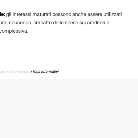
le:
gli interessi maturati possono anche essere utilizzati
ura, riducendo l’impatto delle spese sui creditori e
a complessiva.
iale o di consultare
i fogli informativi