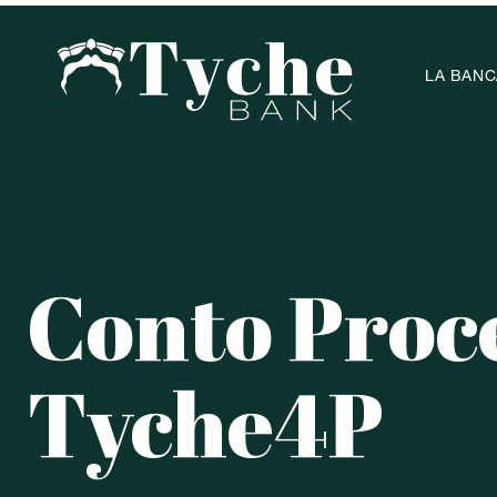
LA BANC
Conto Proc
Tyche4P