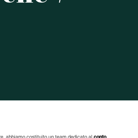
ore, abbiamo costituito un team dedicato al
conto