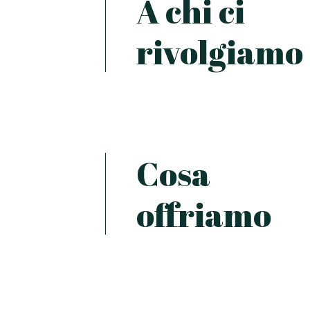
A chi ci
rivolgiamo
Cosa
offriamo