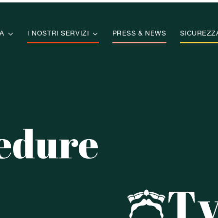
A

I NOSTRI SERVIZI

PRESS & NEWS
SICUREZZ
edure