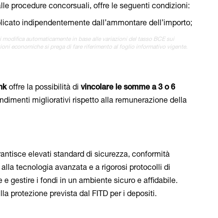
lle procedure concorsuali, offre le seguenti condizioni:
licato indipendentemente dall’ammontare dell’importo;
 si modifica automaticamente in base alle variazioni del tasso BCE sui
ioni economiche si prega di fare riferimento al foglio informativo vigente.
nk
offre la possibilità di
vincolare le somme a 3 o 6
endimenti migliorativi rispetto alla remunerazione della
antisce elevati standard di sicurezza, conformità
alla tecnologia avanzata e a rigorosi protocolli di
 e gestire i fondi in un ambiente sicuro e affidabile.
la protezione prevista dal FITD per i depositi.