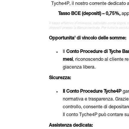
Tyche4P, il nostro corrente dedicato a
Tasso BCE (depositi) – 0,75%,
app
Il tasso effettivo d’interesse, calcolato come sopra,
depositi presso la Banca centrale. Per tutte le condiz
Opportunita' di vincolo delle somme:
Il
Conto Procedure di Tyche Ba
mesi
, riconoscendo al cliente r
giacenza libera.
Sicurezza:
Il
Conto Procedure Tyche4P
gar
normativa e trasparenza. Grazie 
controllo, consente di depositare
Il conto Tyche4P può contare sul
Assistenza dedicata: