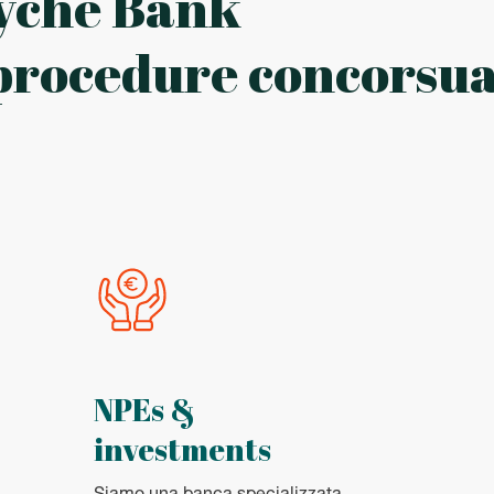
 Tyche Bank
e procedure concorsua
NPEs &
investments