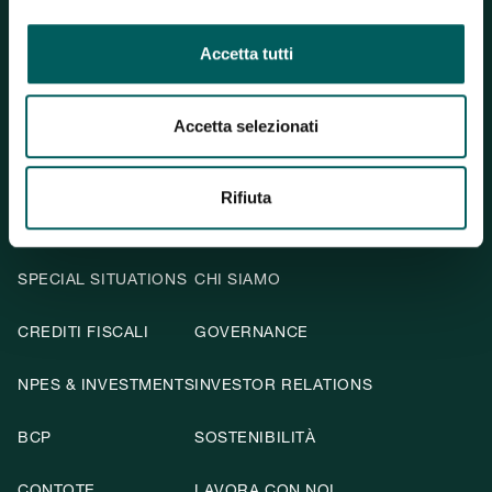
Iscritta all’Albo delle Banche al n. 5740
Accetta tutti

F
i
Y

Accetta selezionati
Rifiuta
SERVIZI
TYCHE BANK
SPECIAL SITUATIONS
CHI SIAMO
CREDITI FISCALI
GOVERNANCE
NPES & INVESTMENTS
INVESTOR RELATIONS
BCP
SOSTENIBILITÀ
CONTOTE
LAVORA CON NOI