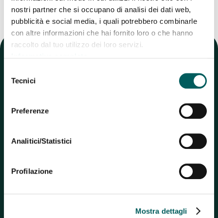
nostri partner che si occupano di analisi dei dati web,
pubblicità e social media, i quali potrebbero combinarle
con altre informazioni che hai fornito loro o che hanno
raccolto dal tuo utilizzo dei loro servizi.
Informativa completa
Selezione
Tecnici
del
consenso
Preferenze
Analitici/Statistici
Profilazione
Tyche Bank S.p.A.
Via Luigi Carlo Farini n°6 – 40124, Bologna
REA di Bologna n. 577519
P.IVA 03104290832
Mostra dettagli
Capitale sociale Euro € 30.000.000,00 (i.v.)